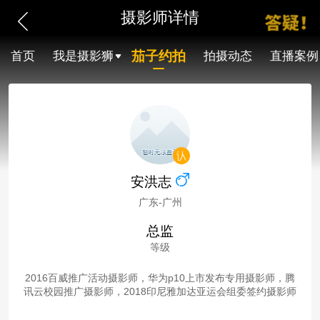
摄影师详情
茄子约拍
首页
我是摄影狮
拍摄动态
直播案例
安洪志
广东-广州
总监
等级
2016百威推广活动摄影师，华为p10上市发布专用摄影师，腾
讯云校园推广摄影师，2018印尼雅加达亚运会组委签约摄影师