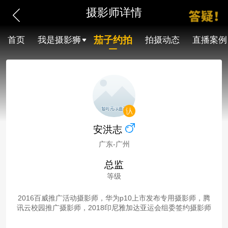
摄影师详情
茄子约拍
首页
我是摄影狮
拍摄动态
直播案例
安洪志
广东-广州
总监
等级
2016百威推广活动摄影师，华为p10上市发布专用摄影师，腾
讯云校园推广摄影师，2018印尼雅加达亚运会组委签约摄影师