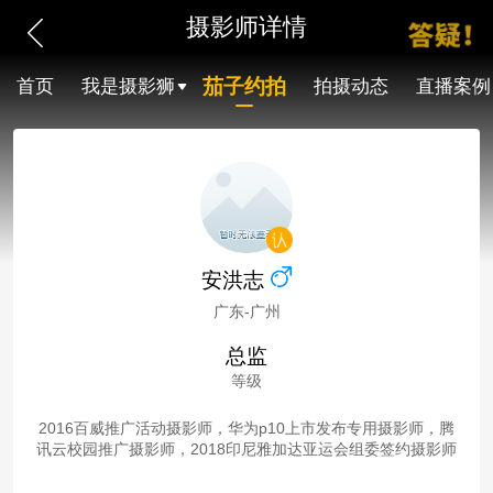
摄影师详情
茄子约拍
首页
我是摄影狮
拍摄动态
直播案例
安洪志
广东-广州
总监
等级
2016百威推广活动摄影师，华为p10上市发布专用摄影师，腾
讯云校园推广摄影师，2018印尼雅加达亚运会组委签约摄影师