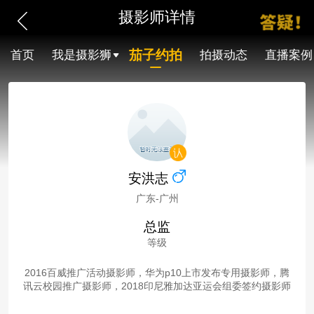
摄影师详情
茄子约拍
首页
我是摄影狮
拍摄动态
直播案例
安洪志
广东-广州
总监
等级
2016百威推广活动摄影师，华为p10上市发布专用摄影师，腾
讯云校园推广摄影师，2018印尼雅加达亚运会组委签约摄影师