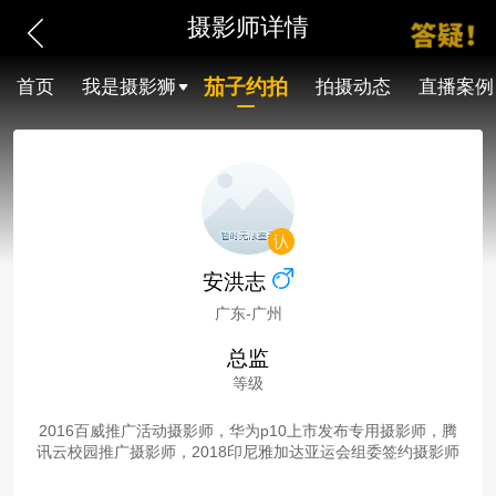
摄影师详情
茄子约拍
首页
我是摄影狮
拍摄动态
直播案例
安洪志
广东-广州
总监
等级
2016百威推广活动摄影师，华为p10上市发布专用摄影师，腾
讯云校园推广摄影师，2018印尼雅加达亚运会组委签约摄影师