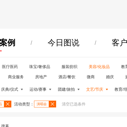
案例
今日图说
客
/
/
医疗医药
珠宝/奢侈品
服装纺织
美容/化妆品
教
商业服务
房地产
酒店/餐饮
微商
婚庆
庆典/仪式
运动/赛事
团建/旅拍
文艺/节庆
教育/
活动类型：
清空已选条件
品
演唱会
弹幕