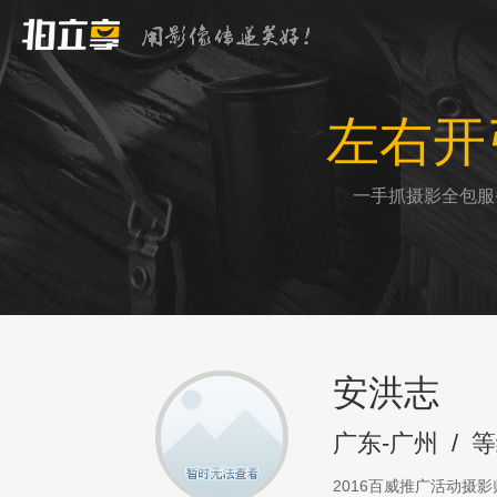
左右开
一手抓摄影全包服
安洪志
广东-广州
/
等
2016百威推广活动摄