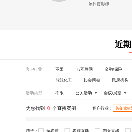
签约摄影师
近期
客户行业
不限
IT/互联网
金融/保险
能源化工
协会商会
政府机构
活动类型
不限
公关活动
会议/展览
0
为您找到
个直播案例
客户行业：
美容/化妆
筛选：
短视频
视频直播
图文直播