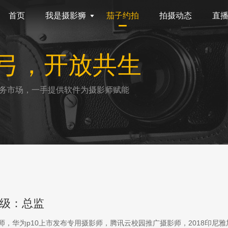
首页
我是摄影狮
茄子约拍
拍摄动态
直
弓，开放共生
务市场，一手提供软件为摄影师赋能
级：总监
影师，华为p10上市发布专用摄影师，腾讯云校园推广摄影师，2018印尼