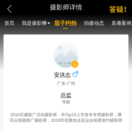
摄影师详情
茄子约拍
首页
我是摄影狮
拍摄动态
直播案例
安洪志
广东-广州
总监
等级
2016百威推广活动摄影师，华为p10上市发布专用摄影师，腾
讯云校园推广摄影师，2018印尼雅加达亚运会组委签约摄影师