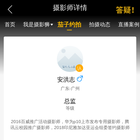
摄影师详情
茄子约拍
首页
我是摄影狮
拍摄动态
直播案例
安洪志
广东-广州
总监
等级
2016百威推广活动摄影师，华为p10上市发布专用摄影师，腾
讯云校园推广摄影师，2018印尼雅加达亚运会组委签约摄影师