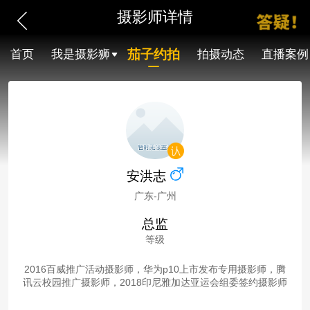
摄影师详情
茄子约拍
首页
我是摄影狮
拍摄动态
直播案例
安洪志
广东-广州
总监
等级
2016百威推广活动摄影师，华为p10上市发布专用摄影师，腾
讯云校园推广摄影师，2018印尼雅加达亚运会组委签约摄影师