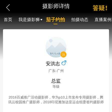
摄影师详情
茄子约拍
首页
我是摄影狮
拍摄动态
直播案例
安洪志
广东-广州
总监
等级
2016百威推广活动摄影师，华为p10上市发布专用摄影师，腾
讯云校园推广摄影师，2018印尼雅加达亚运会组委签约摄影师