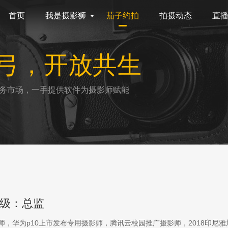
首页
我是摄影狮
茄子约拍
拍摄动态
直
弓，开放共生
务市场，一手提供软件为摄影师赋能
级：总监
影师，华为p10上市发布专用摄影师，腾讯云校园推广摄影师，2018印尼