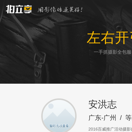
左右开
一手抓摄影全包服
安洪志
广东-广州
/
等
2016百威推广活动摄