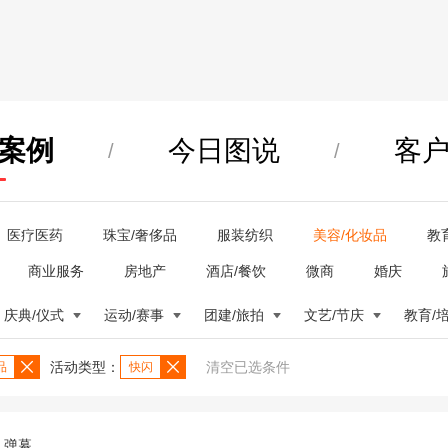
案例
今日图说
客
/
/
医疗医药
珠宝/奢侈品
服装纺织
美容/化妆品
教
商业服务
房地产
酒店/餐饮
微商
婚庆
庆典/仪式
运动/赛事
团建/旅拍
文艺/节庆
教育/
活动类型：
清空已选条件
品
快闪
弹幕