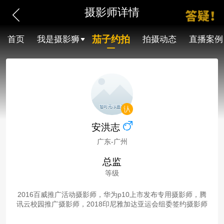
摄影师详情
茄子约拍
首页
我是摄影狮
拍摄动态
直播案例
安洪志
广东-广州
总监
等级
2016百威推广活动摄影师，华为p10上市发布专用摄影师，腾
讯云校园推广摄影师，2018印尼雅加达亚运会组委签约摄影师