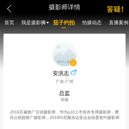
摄影师详情
茄子约拍
首页
我是摄影狮
拍摄动态
直播案例
安洪志
广东-广州
总监
等级
2016百威推广活动摄影师，华为p10上市发布专用摄影师，腾
讯云校园推广摄影师，2018印尼雅加达亚运会组委签约摄影师