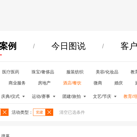
案例
今日图说
客
/
/
医疗医药
珠宝/奢侈品
服装纺织
美容/化妆品
教
商业服务
房地产
酒店/餐饮
微商
婚庆
庆典/仪式
运动/赛事
团建/旅拍
文艺/节庆
教育/
活动类型：
清空已选条件
党建
弹幕