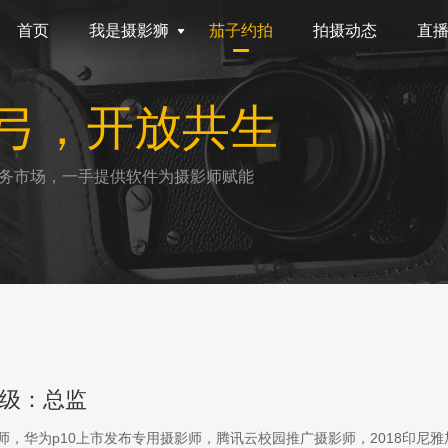
首页
我是摄影狮
茄子约拍
拍摄动态
直
弓，开放共生
务市场，一手提供软件为摄影师赋能
级：总监
影师，华为p10上市发布专用摄影师，腾讯云校园推广摄影师，2018印尼