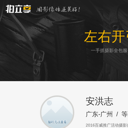
左右开
一手抓摄影全包服
安洪志
广东-广州
/
等
2016百威推广活动摄