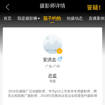
摄影师详情
茄子约拍
首页
我是摄影狮
拍摄动态
直播案例
安洪志
广东-广州
总监
等级
2016百威推广活动摄影师，华为p10上市发布专用摄影师，腾
讯云校园推广摄影师，2018印尼雅加达亚运会组委签约摄影师