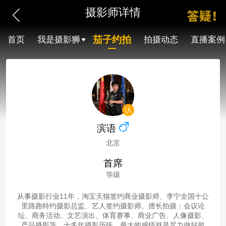
摄影师详情
茄子约拍
首页
我是摄影狮
拍摄动态
直播案例
滨语
北京
首席
等级
从事摄影行业11年，淘宝天猫签约商业摄影师、李宁全国十公
里路跑特约摄影总监、艺人签约摄影师。擅长拍摄：会议论
坛、商务活动、文艺演出、体育赛事、商业广告、人像摄影、
产品摄影等。十多年摄影历练，最大的感悟就是尽力做好前