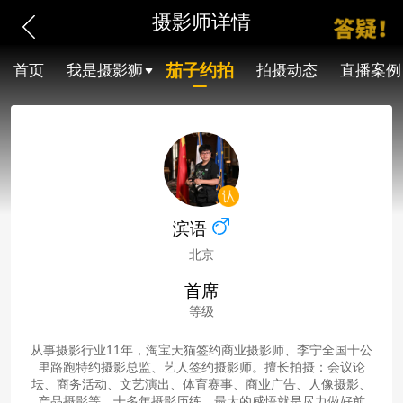
摄影师详情
茄子约拍
首页
我是摄影狮
拍摄动态
直播案例
滨语
北京
首席
等级
从事摄影行业11年，淘宝天猫签约商业摄影师、李宁全国十公
里路跑特约摄影总监、艺人签约摄影师。擅长拍摄：会议论
坛、商务活动、文艺演出、体育赛事、商业广告、人像摄影、
产品摄影等。十多年摄影历练，最大的感悟就是尽力做好前