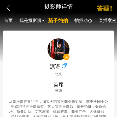
摄影师详情
茄子约拍
首页
我是摄影狮
拍摄动态
直播案例
滨语
北京
首席
等级
从事摄影行业11年，淘宝天猫签约商业摄影师、李宁全国十公
里路跑特约摄影总监、艺人签约摄影师。擅长拍摄：会议论
坛、商务活动、文艺演出、体育赛事、商业广告、人像摄影、
产品摄影等。十多年摄影历练，最大的感悟就是尽力做好前