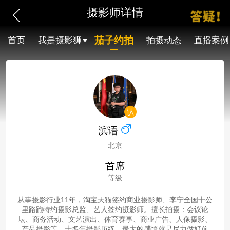
摄影师详情
茄子约拍
首页
我是摄影狮
拍摄动态
直播案例
滨语
北京
首席
等级
从事摄影行业11年，淘宝天猫签约商业摄影师、李宁全国十公
里路跑特约摄影总监、艺人签约摄影师。擅长拍摄：会议论
坛、商务活动、文艺演出、体育赛事、商业广告、人像摄影、
产品摄影等。十多年摄影历练，最大的感悟就是尽力做好前