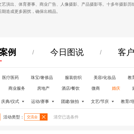
文艺演出、体育赛事、商业广告、人像摄影、产品摄影等。十多年摄影历
后期造成更多困扰，确保出精品。
案例
今日图说
客
/
/
医疗医药
珠宝/奢侈品
服装纺织
美容/化妆品
教
商业服务
房地产
酒店/餐饮
微商
婚庆
庆典/仪式
运动/赛事
团建/旅拍
文艺/节庆
教育/
活动类型：
清空已选条件
交流会