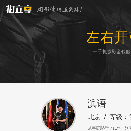
左右开
一手抓摄影全包服
滨语
北京
/
等级：
从事摄影行业11年，