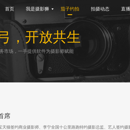
首页
我是摄影狮
茄子约拍
拍摄动态
直
弓，开放共生
务市场，一手提供软件为摄影师赋能
首席
淘宝天猫签约商业摄影师、李宁全国十公里路跑特约摄影总监、艺人签约摄