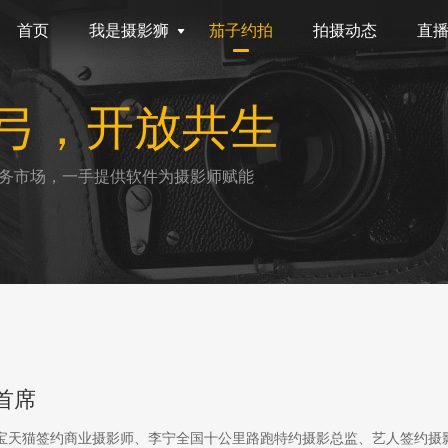
首页
我是摄影狮
茄子约拍
拍摄动态
直
弓，开放共生
务市场，一手提供软件为摄影师赋能
首席
淘宝天猫签约商业摄影师、李宁全国十公里路跑特约摄影总监、艺人签约摄