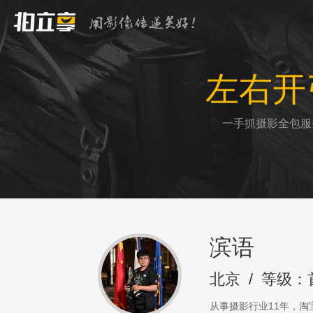
左右开
一手抓摄影全包服
滨语
北京
/
等级：
从事摄影行业11年，