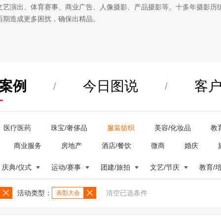
文艺演出、体育赛事、商业广告、人像摄影、产品摄影等。十多年摄影历
后期造成更多困扰，确保出精品。
案例
今日图说
客
/
/
医疗医药
珠宝/奢侈品
服装纺织
美容/化妆品
教
商业服务
房地产
酒店/餐饮
微商
婚庆
庆典/仪式
运动/赛事
团建/旅拍
文艺/节庆
教育/
活动类型：
清空已选条件
表彰大会