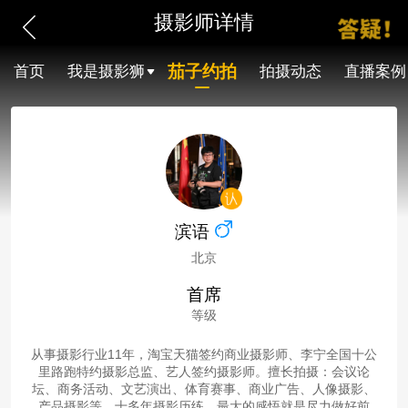
摄影师详情
茄子约拍
首页
我是摄影狮
拍摄动态
直播案例
滨语
北京
首席
等级
从事摄影行业11年，淘宝天猫签约商业摄影师、李宁全国十公
里路跑特约摄影总监、艺人签约摄影师。擅长拍摄：会议论
坛、商务活动、文艺演出、体育赛事、商业广告、人像摄影、
产品摄影等。十多年摄影历练，最大的感悟就是尽力做好前