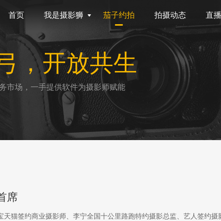
首页
我是摄影狮
茄子约拍
拍摄动态
直
弓，开放共生
务市场，一手提供软件为摄影师赋能
首席
淘宝天猫签约商业摄影师、李宁全国十公里路跑特约摄影总监、艺人签约摄