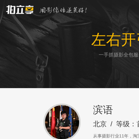
左右开
一手抓摄影全包服
滨语
北京
/
等级：
从事摄影行业11年，