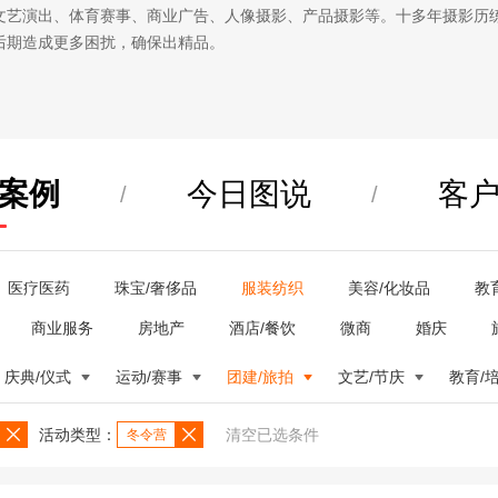
文艺演出、体育赛事、商业广告、人像摄影、产品摄影等。十多年摄影历
后期造成更多困扰，确保出精品。
案例
今日图说
客
/
/
医疗医药
珠宝/奢侈品
服装纺织
美容/化妆品
教
商业服务
房地产
酒店/餐饮
微商
婚庆
庆典/仪式
运动/赛事
团建/旅拍
文艺/节庆
教育/
活动类型：
清空已选条件
冬令营