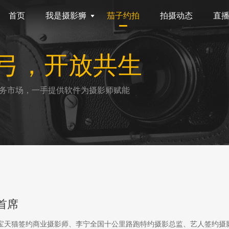
首页
我是摄影狮
茄子约拍
拍摄动态
直
弓，开放共生
务市场，一手提供软件为摄影师赋能
首席
淘宝天猫签约商业摄影师、李宁全国十公里路跑特约摄影总监、艺人签约摄