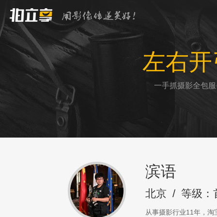
左右开
一手抓摄影全包服
滨语
北京
/
等级：
从事摄影行业11年，