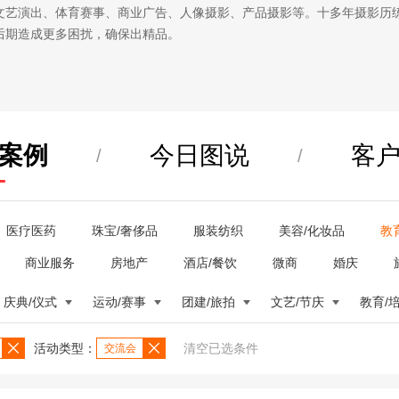
文艺演出、体育赛事、商业广告、人像摄影、产品摄影等。十多年摄影历
后期造成更多困扰，确保出精品。
案例
今日图说
客
/
/
医疗医药
珠宝/奢侈品
服装纺织
美容/化妆品
教
商业服务
房地产
酒店/餐饮
微商
婚庆
庆典/仪式
运动/赛事
团建/旅拍
文艺/节庆
教育/
活动类型：
清空已选条件
交流会