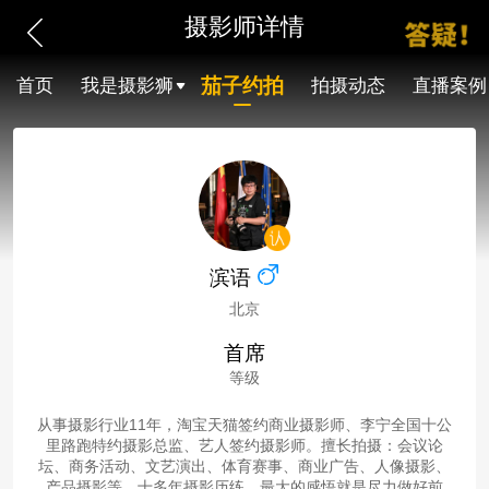
摄影师详情
茄子约拍
首页
我是摄影狮
拍摄动态
直播案例
滨语
北京
首席
等级
从事摄影行业11年，淘宝天猫签约商业摄影师、李宁全国十公
里路跑特约摄影总监、艺人签约摄影师。擅长拍摄：会议论
坛、商务活动、文艺演出、体育赛事、商业广告、人像摄影、
产品摄影等。十多年摄影历练，最大的感悟就是尽力做好前