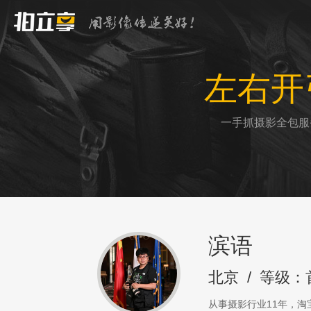
左右开
一手抓摄影全包服
滨语
北京
/
等级：
从事摄影行业11年，