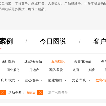
文艺演出、体育赛事、商业广告、人像摄影、产品摄影等。十多年摄影历
后期造成更多困扰，确保出精品。
案例
今日图说
客
/
/
医疗医药
珠宝/奢侈品
服装纺织
美容/化妆品
教
商业服务
房地产
酒店/餐饮
微商
婚庆
庆典/仪式
运动/赛事
团建/旅拍
文艺/节庆
教育/
活动类型：
清空已选条件
校友会