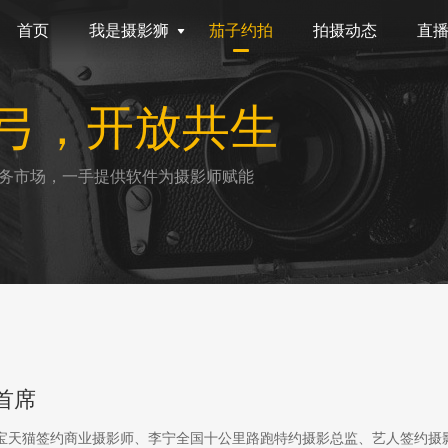
首页
我是摄影狮
茄子约拍
拍摄动态
直
弓，开放共生
务市场，一手提供软件为摄影师赋能
首席
淘宝天猫签约商业摄影师、李宁全国十公里路跑特约摄影总监、艺人签约摄