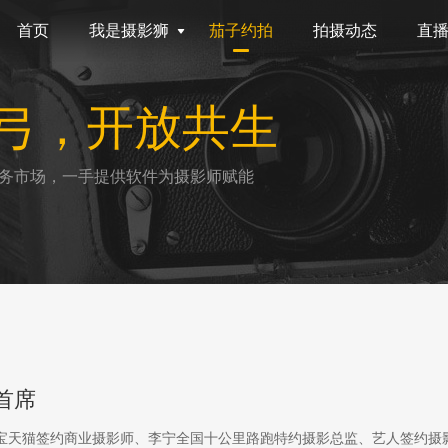
首页
我是摄影狮
茄子约拍
拍摄动态
直
弓，开放共生
务市场，一手提供软件为摄影师赋能
首席
淘宝天猫签约商业摄影师、李宁全国十公里路跑特约摄影总监、艺人签约摄