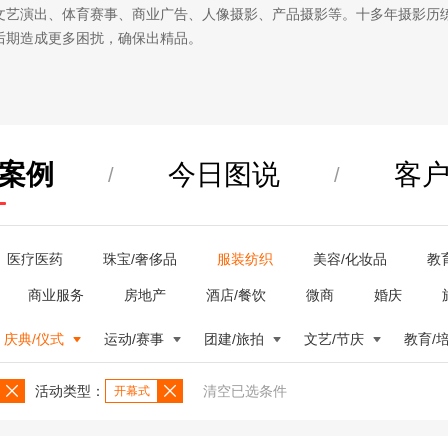
文艺演出、体育赛事、商业广告、人像摄影、产品摄影等。十多年摄影历
后期造成更多困扰，确保出精品。
案例
今日图说
客
/
/
医疗医药
珠宝/奢侈品
服装纺织
美容/化妆品
教
商业服务
房地产
酒店/餐饮
微商
婚庆
庆典/仪式
运动/赛事
团建/旅拍
文艺/节庆
教育/
活动类型：
清空已选条件
开幕式