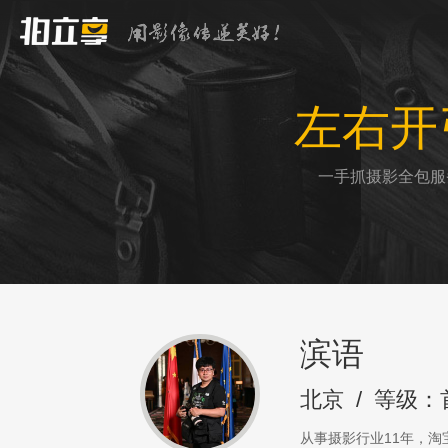
左右开
一手抓摄影全包服
滨语
北京
/
等级：
从事摄影行业11年，