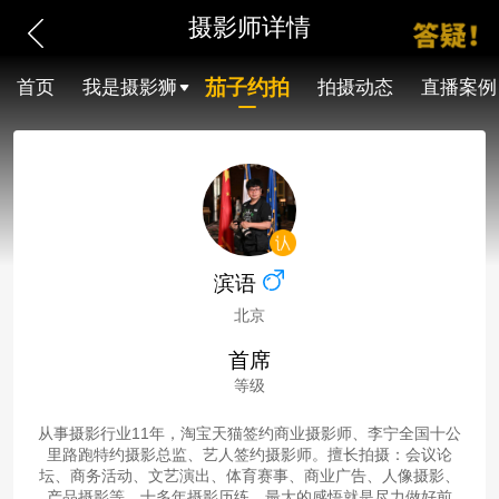
摄影师详情
茄子约拍
首页
我是摄影狮
拍摄动态
直播案例
滨语
北京
首席
等级
从事摄影行业11年，淘宝天猫签约商业摄影师、李宁全国十公
里路跑特约摄影总监、艺人签约摄影师。擅长拍摄：会议论
坛、商务活动、文艺演出、体育赛事、商业广告、人像摄影、
产品摄影等。十多年摄影历练，最大的感悟就是尽力做好前