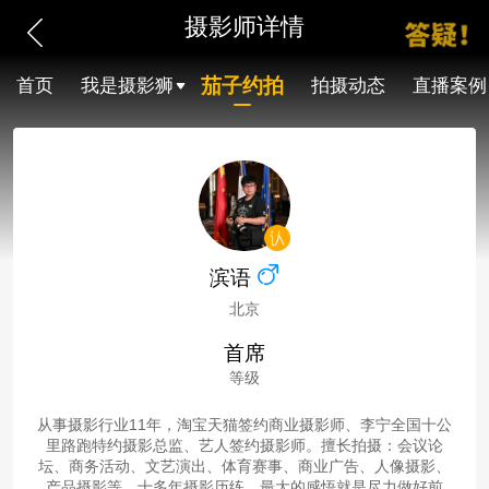
摄影师详情
茄子约拍
首页
我是摄影狮
拍摄动态
直播案例
滨语
北京
首席
等级
从事摄影行业11年，淘宝天猫签约商业摄影师、李宁全国十公
里路跑特约摄影总监、艺人签约摄影师。擅长拍摄：会议论
坛、商务活动、文艺演出、体育赛事、商业广告、人像摄影、
产品摄影等。十多年摄影历练，最大的感悟就是尽力做好前