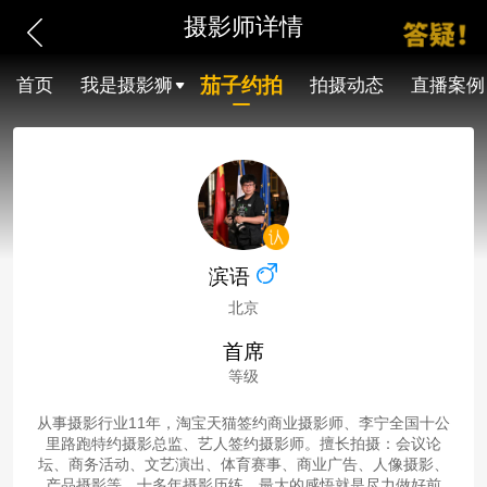
摄影师详情
茄子约拍
首页
我是摄影狮
拍摄动态
直播案例
滨语
北京
首席
等级
从事摄影行业11年，淘宝天猫签约商业摄影师、李宁全国十公
里路跑特约摄影总监、艺人签约摄影师。擅长拍摄：会议论
坛、商务活动、文艺演出、体育赛事、商业广告、人像摄影、
产品摄影等。十多年摄影历练，最大的感悟就是尽力做好前