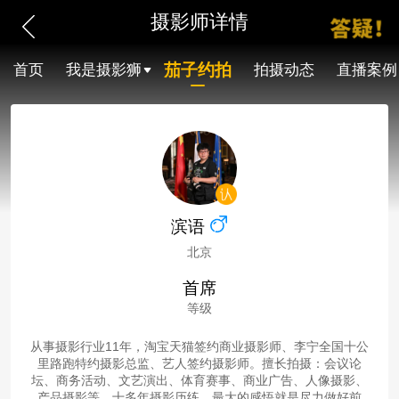
摄影师详情
茄子约拍
首页
我是摄影狮
拍摄动态
直播案例
滨语
北京
首席
等级
从事摄影行业11年，淘宝天猫签约商业摄影师、李宁全国十公
里路跑特约摄影总监、艺人签约摄影师。擅长拍摄：会议论
坛、商务活动、文艺演出、体育赛事、商业广告、人像摄影、
产品摄影等。十多年摄影历练，最大的感悟就是尽力做好前