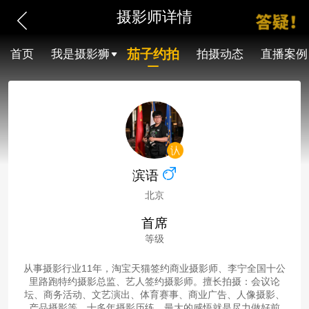
摄影师详情
茄子约拍
首页
我是摄影狮
拍摄动态
直播案例
滨语
北京
首席
等级
从事摄影行业11年，淘宝天猫签约商业摄影师、李宁全国十公
里路跑特约摄影总监、艺人签约摄影师。擅长拍摄：会议论
坛、商务活动、文艺演出、体育赛事、商业广告、人像摄影、
产品摄影等。十多年摄影历练，最大的感悟就是尽力做好前