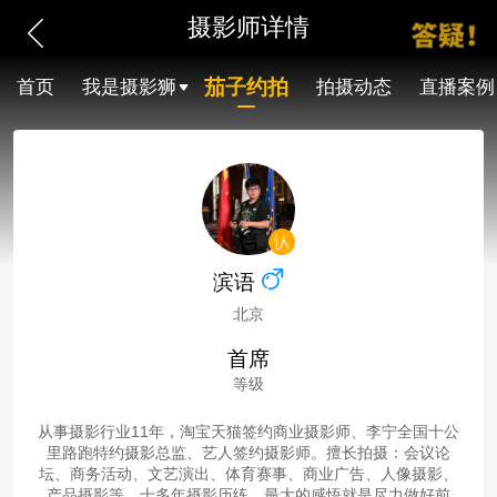
摄影师详情
茄子约拍
首页
我是摄影狮
拍摄动态
直播案例
滨语
北京
首席
等级
从事摄影行业11年，淘宝天猫签约商业摄影师、李宁全国十公
里路跑特约摄影总监、艺人签约摄影师。擅长拍摄：会议论
坛、商务活动、文艺演出、体育赛事、商业广告、人像摄影、
产品摄影等。十多年摄影历练，最大的感悟就是尽力做好前