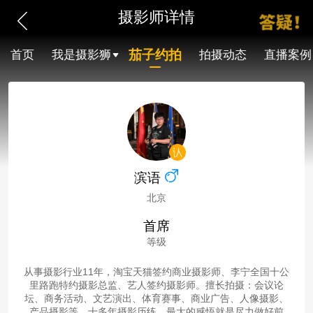
摄影师详情
茄子约拍
首页
我是摄影狮
拍摄动态
直播案例
滨语
北京
首席
等级
从事摄影行业11年，淘宝天猫签约商业摄影师、李宁全国十公
里路跑特约摄影总监、艺人签约摄影师。擅长拍摄：会议论
坛、商务活动、文艺演出、体育赛事、商业广告、人像摄影、
产品摄影等。十多年摄影历练，最大的感悟就是尽力做好前