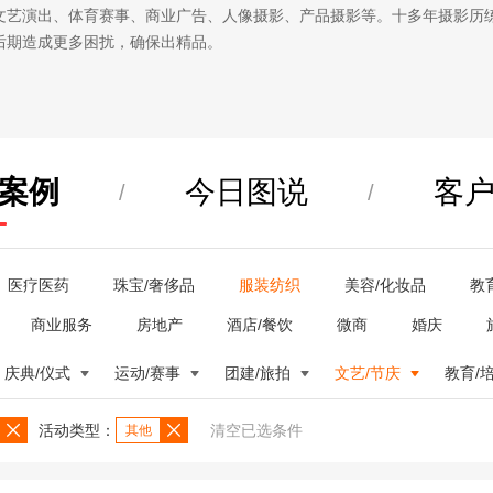
文艺演出、体育赛事、商业广告、人像摄影、产品摄影等。十多年摄影历
后期造成更多困扰，确保出精品。
案例
今日图说
客
/
/
医疗医药
珠宝/奢侈品
服装纺织
美容/化妆品
教
商业服务
房地产
酒店/餐饮
微商
婚庆
庆典/仪式
运动/赛事
团建/旅拍
文艺/节庆
教育/
活动类型：
清空已选条件
其他