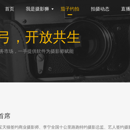
首页
我是摄影狮
茄子约拍
拍摄动态
直
弓，开放共生
务市场，一手提供软件为摄影师赋能
首席
淘宝天猫签约商业摄影师、李宁全国十公里路跑特约摄影总监、艺人签约摄