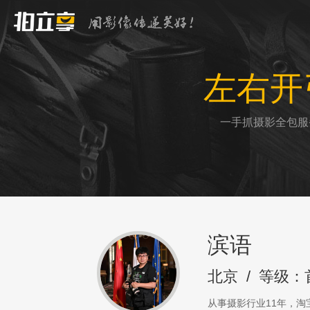
左右开
一手抓摄影全包服
滨语
北京
/
等级：
从事摄影行业11年，