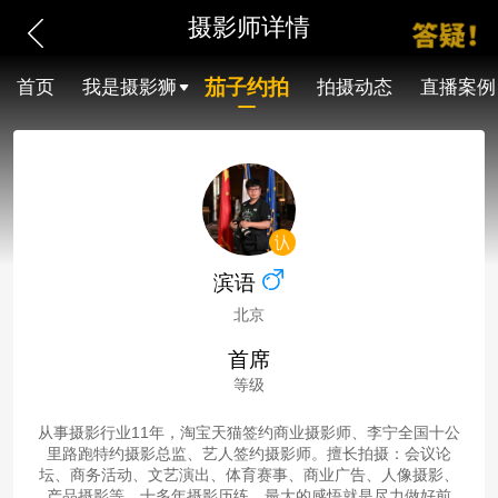
摄影师详情
茄子约拍
首页
我是摄影狮
拍摄动态
直播案例
滨语
北京
首席
等级
从事摄影行业11年，淘宝天猫签约商业摄影师、李宁全国十公
里路跑特约摄影总监、艺人签约摄影师。擅长拍摄：会议论
坛、商务活动、文艺演出、体育赛事、商业广告、人像摄影、
产品摄影等。十多年摄影历练，最大的感悟就是尽力做好前