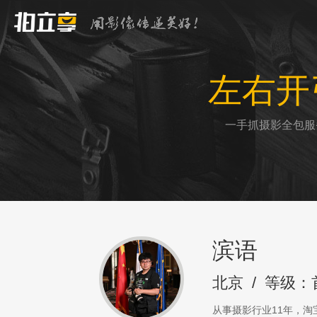
左右开
一手抓摄影全包服
滨语
北京
/
等级：
从事摄影行业11年，