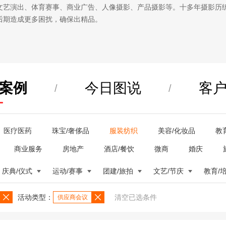
文艺演出、体育赛事、商业广告、人像摄影、产品摄影等。十多年摄影历
后期造成更多困扰，确保出精品。
案例
今日图说
客
/
/
医疗医药
珠宝/奢侈品
服装纺织
美容/化妆品
教
商业服务
房地产
酒店/餐饮
微商
婚庆
庆典/仪式
运动/赛事
团建/旅拍
文艺/节庆
教育/
活动类型：
清空已选条件
供应商会议