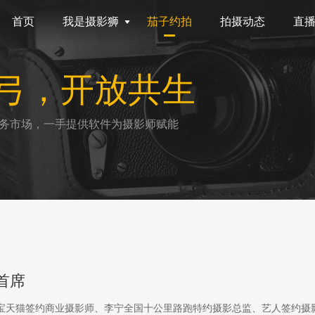
首页
我是摄影狮
茄子约拍
拍摄动态
直
弓，开放共生
务市场，一手提供软件为摄影师赋能
首席
淘宝天猫签约商业摄影师、李宁全国十公里路跑特约摄影总监、艺人签约摄