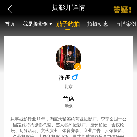
摄影师详情
茄子约拍
首页
我是摄影狮
拍摄动态
直播案例
滨语
北京
首席
等级
从事摄影行业11年，淘宝天猫签约商业摄影师、李宁全国十公
里路跑特约摄影总监、艺人签约摄影师。擅长拍摄：会议论
坛、商务活动、文艺演出、体育赛事、商业广告、人像摄影、
产品摄影等。十多年摄影历练，最大的感悟就是尽力做好前