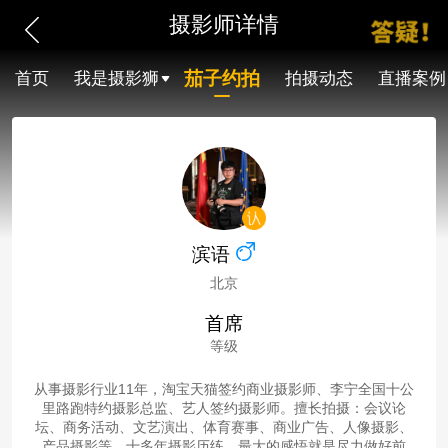
摄影师详情
茄子约拍
首页
我是摄影狮
拍摄动态
直播案例
滨语
北京
首席
等级
从事摄影行业11年，淘宝天猫签约商业摄影师、李宁全国十公
里路跑特约摄影总监、艺人签约摄影师。擅长拍摄：会议论
坛、商务活动、文艺演出、体育赛事、商业广告、人像摄影、
产品摄影等。十多年摄影历练，最大的感悟就是尽力做好前