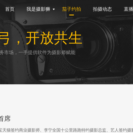
首页
我是摄影狮
茄子约拍
拍摄动态
直
弓，开放共生
务市场，一手提供软件为摄影师赋能
首席
淘宝天猫签约商业摄影师、李宁全国十公里路跑特约摄影总监、艺人签约摄