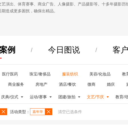
文艺演出、体育赛事、商业广告、人像摄影、产品摄影等。十多年摄影历
后期造成更多困扰，确保出精品。
案例
今日图说
客
/
/
医疗医药
珠宝/奢侈品
服装纺织
美容/化妆品
教
商业服务
房地产
酒店/餐饮
微商
婚庆
庆典/仪式
运动/赛事
团建/旅拍
文艺/节庆
教育/
活动类型：
清空已选条件
嘉年华