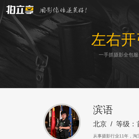
左右开
一手抓摄影全包服
滨语
北京
/
等级：
从事摄影行业11年，