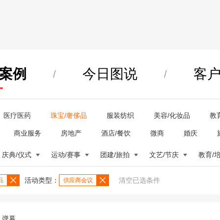
案例
今日图说
客
/
/
医疗医药
珠宝/奢侈品
服装纺织
美容/化妆品
教
商业服务
房地产
酒店/餐饮
微商
婚庆
庆典/仪式
运动/赛事
团建/旅拍
文艺/节庆
教育/
活动类型：
清空已选条件
品
供应商会议
弹幕