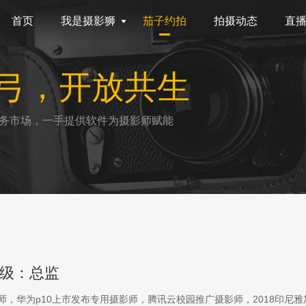
首页
我是摄影狮
茄子约拍
拍摄动态
直
弓，开放共生
务市场，一手提供软件为摄影师赋能
级：总监
影师，华为p10上市发布专用摄影师，腾讯云校园推广摄影师，2018印尼