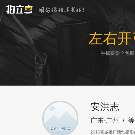
左右开
一手抓摄影全包服
安洪志
广东-广州
/
等
2016百威推广活动摄