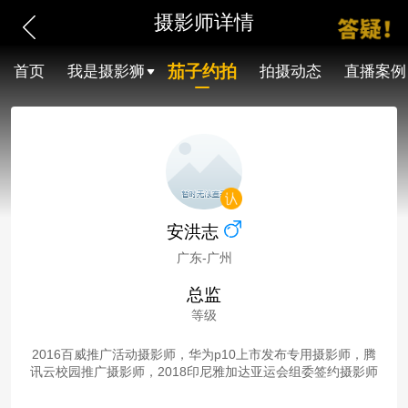
摄影师详情
茄子约拍
首页
我是摄影狮
拍摄动态
直播案例
安洪志
广东-广州
总监
等级
2016百威推广活动摄影师，华为p10上市发布专用摄影师，腾
讯云校园推广摄影师，2018印尼雅加达亚运会组委签约摄影师