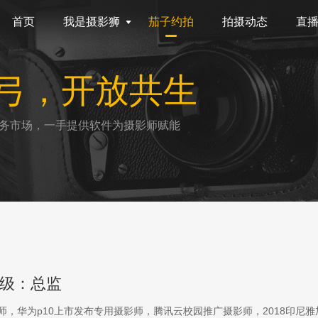
首页
我是摄影狮
茄子约拍
拍摄动态
直
弓，开放共生
务市场，一手提供软件为摄影师赋能
级：总监
影师，华为p10上市发布专用摄影师，腾讯云校园推广摄影师，2018印尼