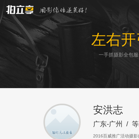
左右开
一手抓摄影全包服
安洪志
广东-广州
/
等
2016百威推广活动摄