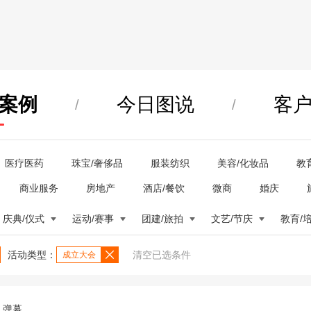
案例
今日图说
客
/
/
医疗医药
珠宝/奢侈品
服装纺织
美容/化妆品
教
商业服务
房地产
酒店/餐饮
微商
婚庆
庆典/仪式
运动/赛事
团建/旅拍
文艺/节庆
教育/
活动类型：
清空已选条件
成立大会
弹幕