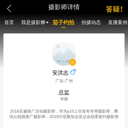
摄影师详情
茄子约拍
首页
我是摄影狮
拍摄动态
直播案例
安洪志
广东-广州
总监
等级
2016百威推广活动摄影师，华为p10上市发布专用摄影师，腾
讯云校园推广摄影师，2018印尼雅加达亚运会组委签约摄影师