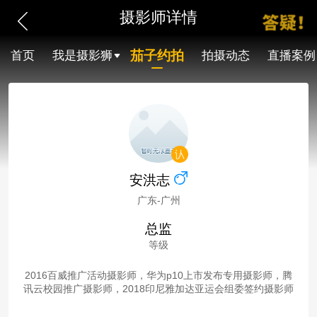
摄影师详情
茄子约拍
首页
我是摄影狮
拍摄动态
直播案例
安洪志
广东-广州
总监
等级
2016百威推广活动摄影师，华为p10上市发布专用摄影师，腾
讯云校园推广摄影师，2018印尼雅加达亚运会组委签约摄影师