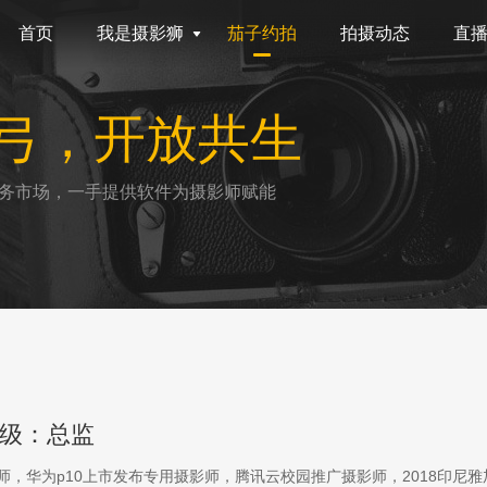
首页
我是摄影狮
茄子约拍
拍摄动态
直
弓，开放共生
务市场，一手提供软件为摄影师赋能
级：总监
影师，华为p10上市发布专用摄影师，腾讯云校园推广摄影师，2018印尼