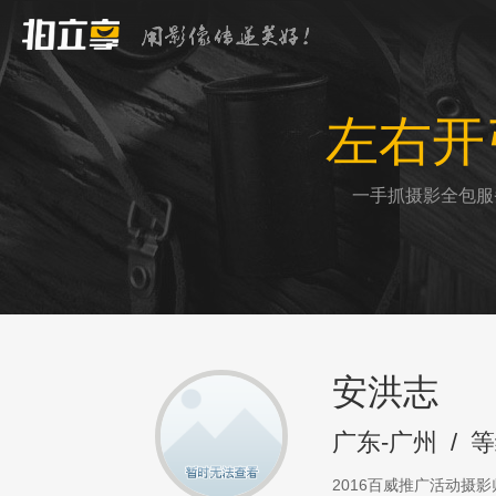
左右开
一手抓摄影全包服
安洪志
广东-广州
/
等
2016百威推广活动摄