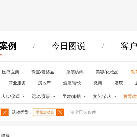
案例
今日图说
客
/
/
医疗医药
珠宝/奢侈品
服装纺织
美容/化妆品
教
商业服务
房地产
酒店/餐饮
微商
婚庆
庆典/仪式
运动/赛事
团建/旅拍
文艺/节庆
教育/
活动类型：
清空已选条件
学校运动会
弹幕