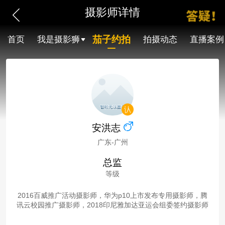
摄影师详情
茄子约拍
首页
我是摄影狮
拍摄动态
直播案例
安洪志
广东-广州
总监
等级
2016百威推广活动摄影师，华为p10上市发布专用摄影师，腾
讯云校园推广摄影师，2018印尼雅加达亚运会组委签约摄影师