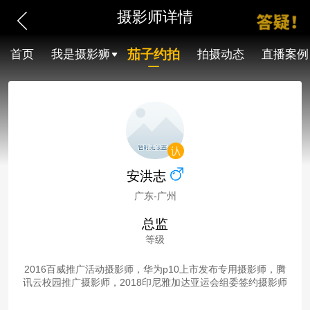
摄影师详情
茄子约拍
首页
我是摄影狮
拍摄动态
直播案例
安洪志
广东-广州
总监
等级
2016百威推广活动摄影师，华为p10上市发布专用摄影师，腾
讯云校园推广摄影师，2018印尼雅加达亚运会组委签约摄影师