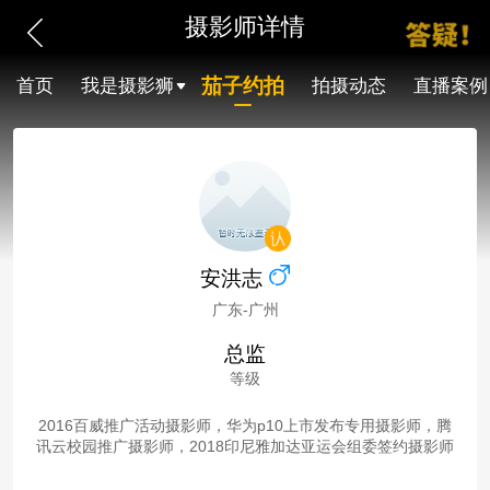
摄影师详情
茄子约拍
首页
我是摄影狮
拍摄动态
直播案例
安洪志
广东-广州
总监
等级
2016百威推广活动摄影师，华为p10上市发布专用摄影师，腾
讯云校园推广摄影师，2018印尼雅加达亚运会组委签约摄影师