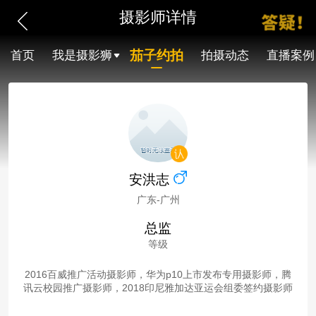
摄影师详情
茄子约拍
首页
我是摄影狮
拍摄动态
直播案例
安洪志
广东-广州
总监
等级
2016百威推广活动摄影师，华为p10上市发布专用摄影师，腾
讯云校园推广摄影师，2018印尼雅加达亚运会组委签约摄影师